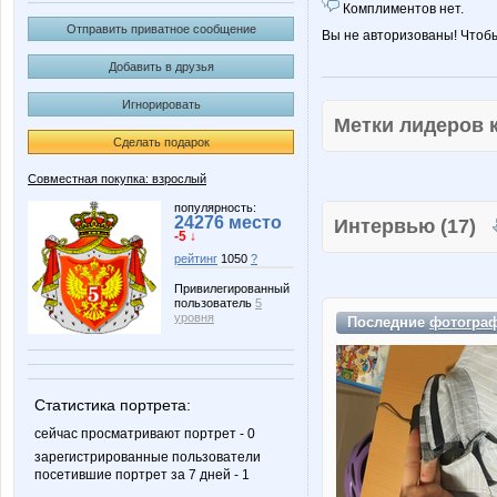
Комплиментов нет.
Отправить приватное сообщение
Вы не авторизованы! Чтоб
Добавить в друзья
Игнорировать
Метки лидеров
Сделать подарок
Совместная покупка: взрослый
популярность:
24276 место
Интервью (17)
-5 ↓
рейтинг
1050
?
Привилегированный
пользователь
5
уровня
Последние
фотогра
Статистика портрета:
сейчас просматривают портрет - 0
зарегистрированные пользователи
посетившие портрет за 7 дней - 1