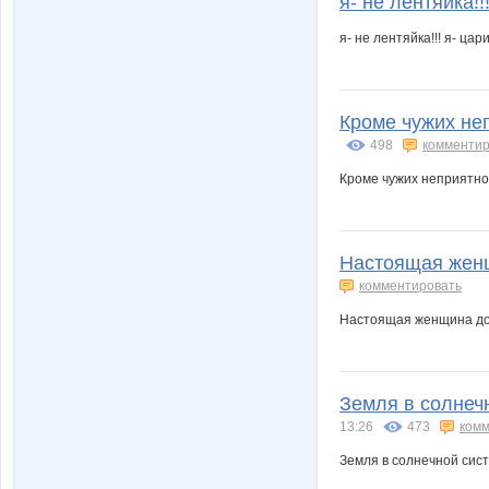
я- не лентяйка!!
я- не лентяйка!!! я- цар
Кроме чужих неп
498
комментир
Кроме чужих неприятнос
Настоящая женщ
комментировать
Настоящая женщина дол
Земля в солнеч
13:26
473
комм
Земля в солнечной сис