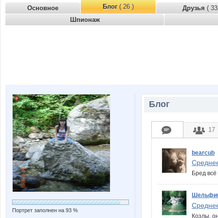
Блог
( 26 )
Основное
Друзья
( 33
Шпионаж
Блог
17
bearcub
Среднее
Бред всё
Шельфи
Среднее
Портрет заполнен на 93 %
Козлы, он