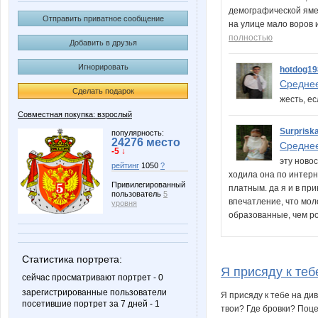
демографической яме,
Отправить приватное сообщение
на улице мало воров 
полностью
Добавить в друзья
Игнорировать
hotdog19
Среднее
Сделать подарок
жесть, ес
Совместная покупка: взрослый
Surprisk
популярность:
24276 место
Среднее
-5 ↓
эту ново
рейтинг
1050
?
ходила она по интерн
Привилегированный
платным. да я и в пр
пользователь
5
впечатление, что мо
уровня
образованные, чем р
Статистика портрета:
Я присяду к тебе
сейчас просматривают портрет - 0
зарегистрированные пользователи
Я присяду к тебе на д
посетившие портрет за 7 дней - 1
твои? Где бровки? Поце