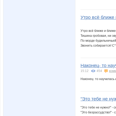
Утро всё ближе 
Утро всё ближе и ближ
Тишина гробовая, ни зв
По морде будильничье
Звонить собирается! C*К
Наконец- то на
15:12
454
комм
Наконец- то научилась 
"Это тебе не нуж
"Это тебе не нужно!" - 
"Это безрассудство!" - 